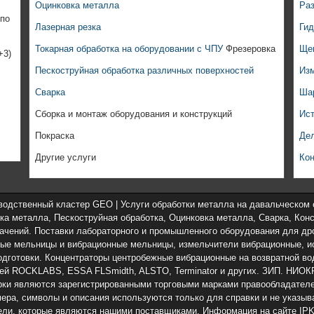
Оцинковка металла
Раз
 по
Лазерная резка
Ги
Токарная обработка на оборудовании с ЧПУ
Фрезеровка
Ще
+3)
Пескоструйная обработка различных поверхностей
Из
Сварка
Ша
Сборка и монтаж оборудования и конструкций
Ист
Покраска
Дел
Другие услуги
Кон
одственный кластер GEO | Услуги обработки металла на давальческом 
бка металла, Пескоструйная обработка, Оцинковка металла, Сварка, Кон
начений. Поставки лабораторного и промышленного оборудования для др
ые мельницы и вибрационные мельницы, измельчители вибрационные, ис
одготовки. Концентраторы центробежные вибрационные на возвратной во
ей ROCKLABS, ESSA FLSmidth, ALSTO, Terminator и других. ЗИП. НИОКР,
рки являются зарегистрированными торговыми марками правообладателей
ера, символы и описания используются только для справки и не указыва
ели, которые являются нашими поставщиками. Информация на сайте IP