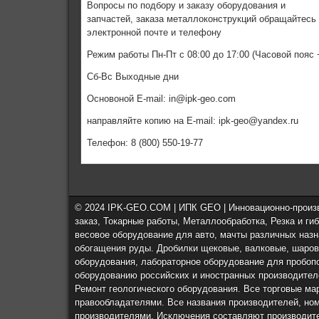
Вопросы по подбору и заказу оборудования и
запчастей, заказа металлоконструкций обращайтесь
электронной почте и телефону
Режим работы Пн-Пт с 08:00 до 17:00 (Часовой пояс 
Сб-Вс Выходные дни
Основоной E-mail: in@ipk-geo.com
направляйте копию на E-mail: ipk-geo@yandex.ru
Телефон: 8 (800) 550-19-77
© 2024 IPK-GEO.COM | ИПК GEO | Инновационно-произв
заказ, Токарные работы, Металлообработка, Резка и ги
весовое оборудование для авто, мачты различных наз
обогащения руды. Дробилки щековые, валковые, шаров
оборудования, лабораторное оборудование для пробоп
оборудованию российских и иностранных производител
Ремонт геологического оборудования. Все торговые ма
правообладателями. Все названия производителей, ном
производителями. Исключения составляют производит