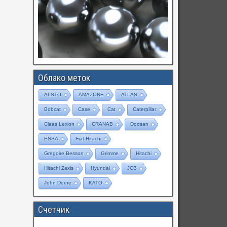
Облако меток
ALSTO
AMAZONE
ATLAS
Bobcat
Case
Cat
Caterpillar
Claas Lexion
CRANAB
Doosan
ESSA
Fiat-Hitachi
Gregoire Besson
Grimme
Hitachi
Hitachi Zaxis
Hyundai
JCB
John Deere
KATO
Счетчик