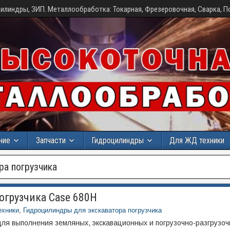
илиндры, ЗИП. Металлообработка: Токарная, Фрезеровочная, Сварка, П
ние
Запчасти
Гидроцилиндры
Для ЖД техники
ра погрузчика
огрузчика Case 680H
ехники
,
Гидроцилиндры для экскаватора погрузчика
для выполнения земляных, экскавационных и погрузочно-разгрузо