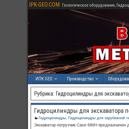
IPK-GEO.COM
Геологическое оборудование, Гидроц
ИПК GEO
Производство
Оборудова
Рубрика:
Гидроцилиндры для экскавато
Гидроцилиндры для экскаватора п
Гидроцилиндры
,
Гидроцилиндры для зарубежной т
Экскаватор-погрузчик Case 680H предназначен 