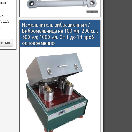
ных
ER
85113
Измельчитель вибрационный /
р
Вибромельница на 100 мл; 200 мл;
500 мл; 1000 мл. От 1 до 14 проб
одновременно
остью