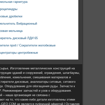
мольная гарнитура
дроцилиндры
ковые дробилки
мельчитель Вибрационный
ровая мельница
иратель дисковый ЛДИ 65
ители проб / Сократители желобковые
центраторы центробежные
сырье, Изготовление металлических конструкций на
струкции зданий и сооружений, ограждения, шлагбаумы,
обления, измельчения, смешивания материалов и
тиратели дисковые, анализаторы ситовые, ситового
де. Оборудование для обогащения руды. Запчасти к
 Реинжиниринг запчастей и узов к оборудования.
 – наша организация не связана с
ют на то, что какие-либо детали изготовлены этими
K-GEO.COM не является публичной офертой.| Оставляя